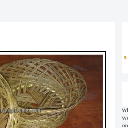
S
Se
Wh
We
on