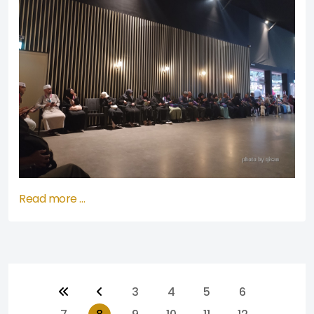
Read more …
3
4
5
6