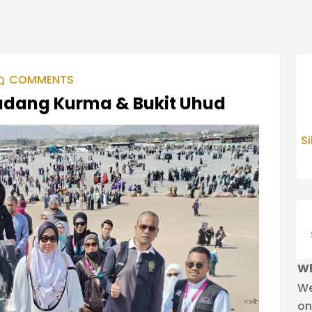
COMMENTS
Ladang Kurma & Bukit Uhud
S
Se
Wh
We
on