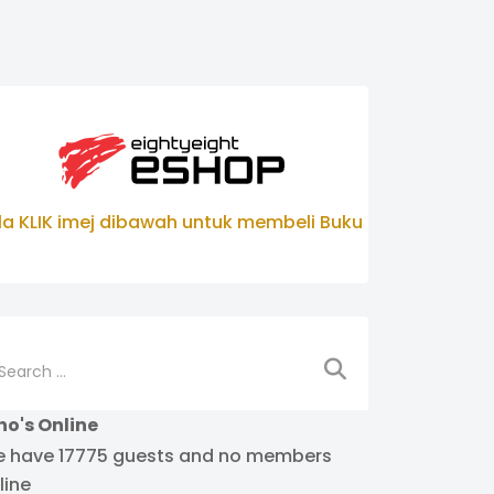
ila KLIK imej dibawah untuk membeli Buku
arch
o's Online
 have 17775 guests and no members
line